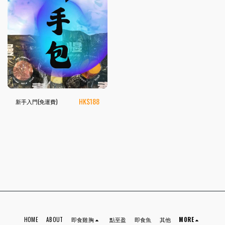
HK$
188
新手入門(免運費)
HOME
ABOUT
即食雞胸
點至盈
即食魚
其他
MORE